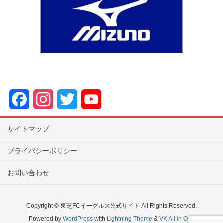
F
I
T
Y
a
n
w
o
サイトマップ
c
s
i
u
プライバシーポリシー
e
t
t
T
お問い合わせ
b
a
t
u
o
g
e
b
Copyright © 東芝FCイーグルス公式サイト All Rights Reserved.
o
r
r
e
Powered by
WordPress
with
Lightning Theme
&
VK All in One