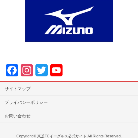
F
I
T
Y
a
n
w
o
サイトマップ
c
s
i
u
プライバシーポリシー
e
t
t
T
お問い合わせ
b
a
t
u
o
g
e
b
Copyright © 東芝FCイーグルス公式サイト All Rights Reserved.